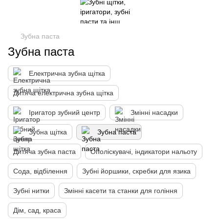
Зубна паста
Зубна паста
Електрична зубна щітка
Дитяча електрична зубна щітка
Іригатор зубний центр
Змінні насадки
Зубна щітка
Зубна паста
Дитяча зубна паста
Ополіскувачі, індикатори нальоту
Сода, відбілення
Зубні йоршики, скребки для язика
Зубні нитки
Змінні касети та станки для гоління
Дім, сад, краса