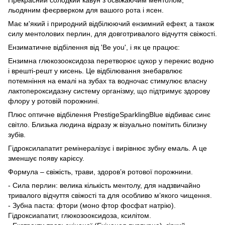
льодяним феєрверком для вашого рота і ясен.
Має м'який і природний відбілюючий ензимний ефект, а також
силу ментолових перлин, для довготривалого відчуття свіжості.
Ензиматичне відбілення від 'Be you', і як це працює:
Ензимна глюкозооксидоза перетворює цукор у перекис водню
і врешті-решт у кисень. Це відбілювання знебарвлює
потемніння на емалі на зубах та водночас стимулює власну
лактопероксидазну систему організму, що підтримує здорову
флору у ротовій порожнині.
Плюс оптичне відбілення PrestigeSparklingBlue відбиває синє
світло. Близька людина відразу ж візуально помітить білизну
зубів.
Гідроксилапатит ремінералізує і вирівнює зубну емаль. А це
зменшує появу карієсу.
Формула – свіжість, трави, здоров’я ротової порожнини.
- Сила перлин: велика кількість ментолу, для надзвичайно
тривалого відчуття свіжості та для особливо м’якого чищення.
- Зубна паста: фтори (моно фтор фосфат натрію).
Гідроксиапатит, глюкозооксидоза, ксилітом.