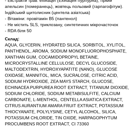
- Екстракти трав: ехінацеї (Ехінацея пурпурна), гіркий
апельсин (померанець), жовтець польовий (гарпагофітум).
Індійський щитолисник (центела азіатська)
- Вітаміни: провітамін B5 (пантенол)
- Не містить SLS, триклозану, синтетичних мікрочасточок
- RDA біля 50
Склад:
AQUA, GLYCERIN, HYDRATED SILICA, SORBITOL, XYLITOL,
PANTHENOL, AROMA, SODIUM MONOFLUOROPHOSPHATE,
XANTHAN GUM, COCAMIDOPROPYL BETAINE,
MICROCRYSTALLINE CELLULOSE, DECYL GLUCOSIDE,
MALTODEXTRIN, HYDROXYAPATITE (NANO), GLUCOSE
OXIDASE, MANNITOL, MICA, SUCRALOSE, CITRIC ACID,
SODIUM HYDROXIDE, ZEA MAYS STARCH, GLUCOSE,
ECHINACEA PURPUREA ROOT EXTRACT, TITANIUM DIOXIDE,
SODIUM CHLORIDE, SODIUM METABISULFITE, CALCIUM
CARBONATE, L-MENTHOL, CENTELLA ASIATICA EXTRACT,
CITRUS AURANTIUM AMARA FRUIT EXTRACT, POTASSIUM
THIOCYANATE, POLYLYSINE, CETYL ALCOHOL, SILICA,
POTASSIUM CHLORIDE, TIN OXIDE, HARPAGOPHYTUM
PROCUMBENS ROOT EXTRACT, CI 73360