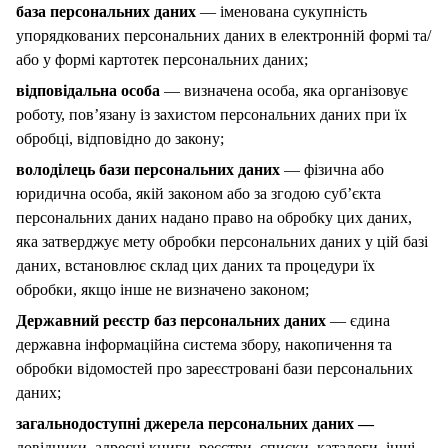
база персональних даних
— іменована сукупність
упорядкованих персональних даних в електронній формі та/
або у формі картотек персональних даних;
відповідальна особа
— визначена особа, яка організовує
роботу, пов’язану із захистом персональних даних при їх
обробці, відповідно до закону;
володілець бази персональних даних
— фізична або
юридична особа, якій законом або за згодою суб’єкта
персональних даних надано право на обробку цих даних,
яка затверджує мету обробки персональних даних у цій базі
даних, встановлює склад цих даних та процедури їх
обробки, якщо інше не визначено законом;
Державний реєстр баз персональних даних
— єдина
державна інформаційна система збору, накопичення та
обробки відомостей про зареєстровані бази персональних
даних;
загальнодоступні джерела персональних даних —
довідники, адресні книги, реєстри, списки, каталоги, інші