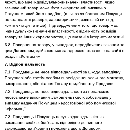
якості, що має індивідуально-визначені властивості, якщо
зазначений товар може бути використаний виключно
Покупцем, який його придбав, (в т.ч. за за бажанням Покупця
не стандартні розміри, характеристики, зовнішній вигляд,
комплектація та інше). Підтвердженням того, що товар має
індивідуально-визначені властивості, є відмінність розмірів
товару та інших характеристик, що вказані в інтернет-магазині.
6.8. Повернення товару, у випадках, передбачених законом та
цим Договором, здійснюється за адресою, вказаною на сайті в
розділі «Контакти»
7. Відповідальність
7.1. Продавець не несе відповідальності за шкоду, заподіяну
Покупцеві або третім особам внаслідок неналежного монтажу,
використання, зберігання Товару придбаного у Продавця.
7.2. Продавець не несе відповідальності за неналежне,
несвоєчасне виконання Замовлень і своїх зобов’язань у
випадку надання Покупцем недостовірної або помилкової
інформації.
7.3. Продавець і Покупець несуть відповідальність за
виконання своїх зобов'язань відповідно до чинного
законодавства України і положень цього Договору.