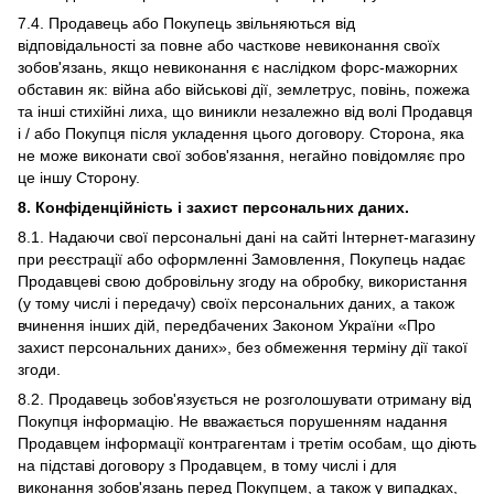
7.4. Продавець або Покупець звільняються від
відповідальності за повне або часткове невиконання своїх
зобов'язань, якщо невиконання є наслідком форс-мажорних
обставин як: війна або військові дії, землетрус, повінь, пожежа
та інші стихійні лиха, що виникли незалежно від волі Продавця
і / або Покупця після укладення цього договору. Сторона, яка
не може виконати свої зобов'язання, негайно повідомляє про
це іншу Сторону.
8. Конфіденційність і захист персональних даних.
8.1. Надаючи свої персональні дані на сайті Інтернет-магазину
при реєстрації або оформленні Замовлення, Покупець надає
Продавцеві свою добровільну згоду на обробку, використання
(у тому числі і передачу) своїх персональних даних, а також
вчинення інших дій, передбачених Законом України «Про
захист персональних даних», без обмеження терміну дії такої
згоди.
8.2. Продавець зобов'язується не розголошувати отриману від
Покупця інформацію. Не вважається порушенням надання
Продавцем інформації контрагентам і третім особам, що діють
на підставі договору з Продавцем, в тому числі і для
виконання зобов'язань перед Покупцем, а також у випадках,