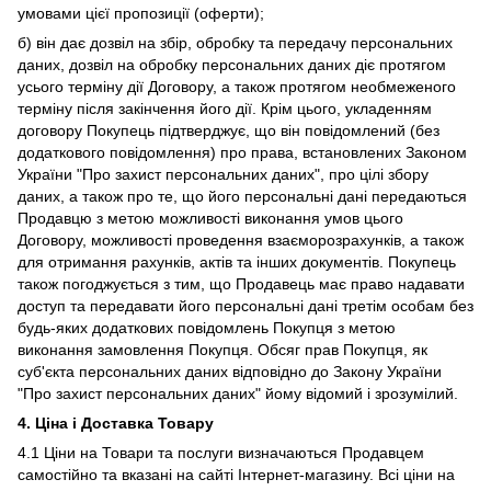
умовами цієї пропозиції (оферти);
б) він дає дозвіл на збір, обробку та передачу персональних
даних, дозвіл на обробку персональних даних діє протягом
усього терміну дії Договору, а також протягом необмеженого
терміну після закінчення його дії. Крім цього, укладенням
договору Покупець підтверджує, що він повідомлений (без
додаткового повідомлення) про права, встановлених Законом
України "Про захист персональних даних", про цілі збору
даних, а також про те, що його персональні дані передаються
Продавцю з метою можливості виконання умов цього
Договору, можливості проведення взаєморозрахунків, а також
для отримання рахунків, актів та інших документів. Покупець
також погоджується з тим, що Продавець має право надавати
доступ та передавати його персональні дані третім особам без
будь-яких додаткових повідомлень Покупця з метою
виконання замовлення Покупця. Обсяг прав Покупця, як
суб'єкта персональних даних відповідно до Закону України
"Про захист персональних даних" йому відомий і зрозумілий.
4. Ціна і Доставка Товару
4.1 Ціни на Товари та послуги визначаються Продавцем
самостійно та вказані на сайті Інтернет-магазину. Всі ціни на