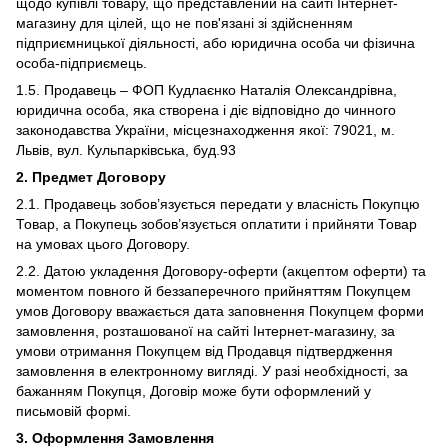
щодо купівлі товару, що представлений на сайті Інтернет-
магазину для цілей, що не пов'язані зі здійсненням
підприємницької діяльності, або юридична особа чи фізична
особа-підприємець.
1.5. Продавець – ФОП Кудлаєнко Наталія Олександрівна,
юридична особа, яка створена і діє відповідно до чинного
законодавства України, місцезнаходження якої: 79021, м.
Львів, вул. Кульпарківська, буд.93
2. Предмет Договору
2.1. Продавець зобов’язується передати у власність Покупцю
Товар, а Покупець зобов’язується оплатити і прийняти Товар
на умовах цього Договору.
2.2. Датою укладення Договору-оферти (акцептом оферти) та
моментом повного й беззаперечного прийняттям Покупцем
умов Договору вважається дата заповнення Покупцем форми
замовлення, розташованої на сайті Інтернет-магазину, за
умови отримання Покупцем від Продавця підтвердження
замовлення в електронному вигляді. У разі необхідності, за
бажанням Покупця, Договір може бути оформлений у
письмовій формі.
3. Оформлення Замовлення