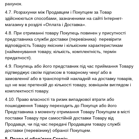
рахунок.
4.7. Розрахунки між Продавцем і Покупцем за Товар
здійснюються способами, зазначеними на сайті Інтернет-
магазину в розділі «Оплата і Доставка».
4.8. При отриманні товару Покупець повинен у присутності
представника служби доставки (перевізника) перевірити
відповідність Товару якісним і кількісним характеристикам
(найменування товару, кількість, комплектність, термін
придатності).
4.9. Покупець або його представник під час приймання Товару
підтверджує своїм підписом в товарному чеку/ або в
замовленні/ або в транспортній накладній на доставку товарів,
що не має претензій до кількості товару, зовнішнім виглядом і
комплектності товару.
4.10. Право власності та ризик випадкової втрати або
пошкодження Товару переходить до Покупця або його
Представника з моменту отримання Товару Покупцем в місті
поставки Товару при самостійній доставки Товару від
Продавця, чи під час передачі Продавцем товару службі
доставки (перевізнику) обраної Покупцем.
5. Права ті обов’язки Сторін