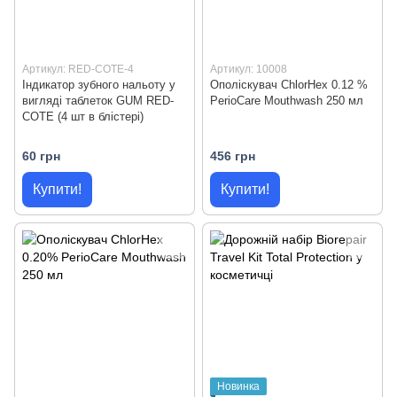
Артикул: RED-COTE-4
Артикул: 10008
Індикатор зубного нальоту у
Ополіскувач ChlorHex 0.12 %
вигляді таблеток GUM RED-
PerioCare Mouthwash 250 мл
COTE (4 шт в блістері)
60 грн
456 грн
Купити!
Купити!
Новинка