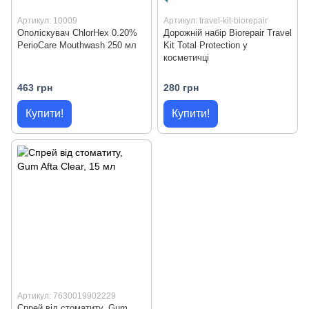
Артикул: 10009
Артикул: travel-kit-biorepair
Ополіскувач ChlorHex 0.20%
Дорожній набір Biorepair Travel
PerioCare Mouthwash 250 мл
Kit Total Protection у
косметичці
463 грн
280 грн
Купити!
Купити!
Артикул: 7630019902229
Спрей від стоматиту, Gum