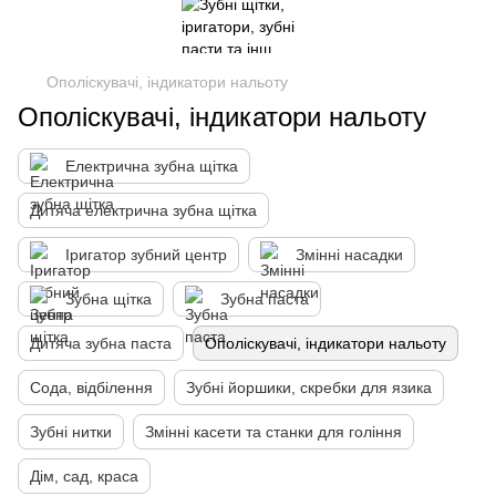
Ополіскувачі, індикатори нальоту
Ополіскувачі, індикатори нальоту
Електрична зубна щітка
Дитяча електрична зубна щітка
Іригатор зубний центр
Змінні насадки
Зубна щітка
Зубна паста
Дитяча зубна паста
Ополіскувачі, індикатори нальоту
Сода, відбілення
Зубні йоршики, скребки для язика
Зубні нитки
Змінні касети та станки для гоління
Дім, сад, краса