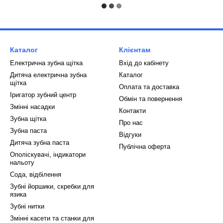
Каталог
Клієнтам
Електрична зубна щітка
Вхід до кабінету
Дитяча електрична зубна
Каталог
щітка
Оплата та доставка
Іригатор зубний центр
Обмін та повернення
Змінні насадки
Контакти
Зубна щітка
Про нас
Зубна паста
Відгуки
Дитяча зубна паста
Публічна оферта
Ополіскувачі, індикатори
нальоту
Сода, відбілення
Зубні йоршики, скребки для
язика
Зубні нитки
Змінні касети та станки для