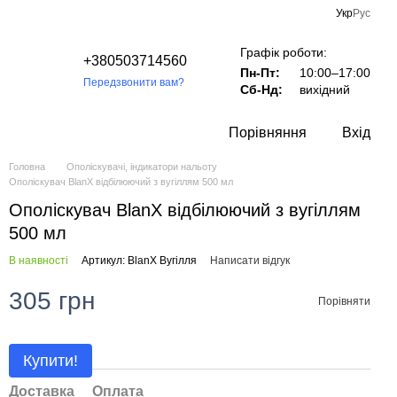
Укр
Рус
Графік роботи:
+380503714560
Пн-Пт:
10:00–17:00
Передзвонити вам?
Сб-Нд:
вихідний
Порівняння
Вхід
Головна
Ополіскувачі, індикатори нальоту
Ополіскувач BlanX відбілюючий з вугіллям 500 мл
Ополіскувач BlanX відбілюючий з вугіллям
500 мл
В наявності
Артикул: BlanX Вугілля
Написати відгук
305 грн
Порівняти
Купити!
Доставка
Оплата