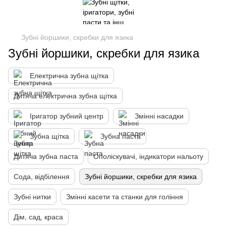
Зубні йоршики, скребки для язика
Зубні йоршики, скребки для язика
Електрична зубна щітка
Дитяча електрична зубна щітка
Іригатор зубний центр
Змінні насадки
Зубна щітка
Зубна паста
Дитяча зубна паста
Ополіскувачі, індикатори нальоту
Сода, відбілення
Зубні йоршики, скребки для язика
Зубні нитки
Змінні касети та станки для гоління
Дім, сад, краса