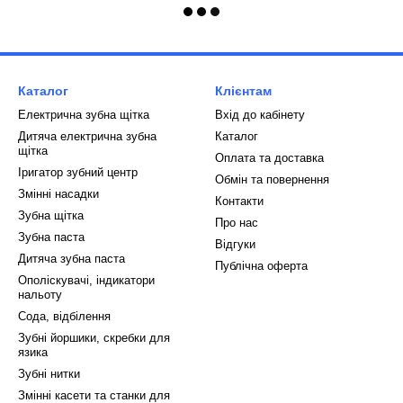
Каталог
Клієнтам
Електрична зубна щітка
Вхід до кабінету
Дитяча електрична зубна
Каталог
щітка
Оплата та доставка
Іригатор зубний центр
Обмін та повернення
Змінні насадки
Контакти
Зубна щітка
Про нас
Зубна паста
Відгуки
Дитяча зубна паста
Публічна оферта
Ополіскувачі, індикатори
нальоту
Сода, відбілення
Зубні йоршики, скребки для
язика
Зубні нитки
Змінні касети та станки для