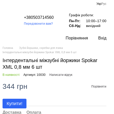
Укр
Рус
Графік роботи:
+380503714560
Пн-Пт:
10:00–17:00
Передзвонити вам?
Сб-Нд:
вихідний
Порівняння
Вхід
Головна
Зубні йоршики, скребки для язика
Інтердентальні міжзубні йоржики Spokar XML 0,8 мм 6 шт
Інтердентальні міжзубні йоржики Spokar
XML 0,8 мм 6 шт
В наявності
Артикул: 10030
Написати відгук
344 грн
Порівняти
Купити!
Доставка
Оплата