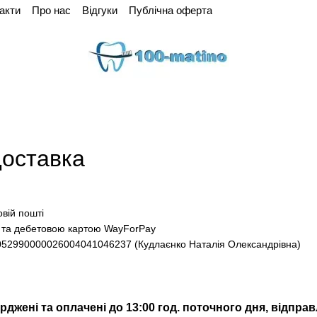
акти
Про нас
Відгуки
Публічна оферта
доставка
вій пошті
 та дебетовою картою WayForPay
052990000026004041046237 (Кудлаєнко Наталія Олександрівна)
рджені та оплачені до 13:00 год. поточного дня, відпра