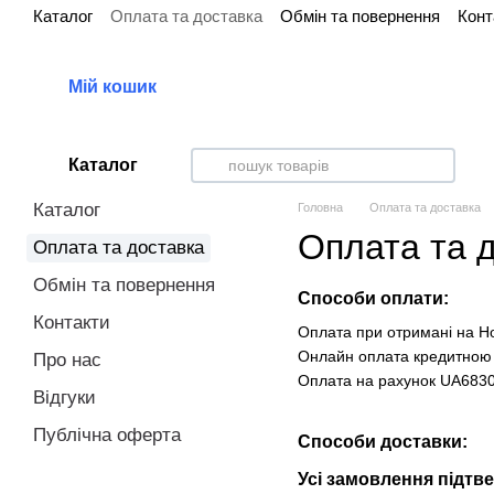
Каталог
Оплата та доставка
Обмін та повернення
Конт
Перейти до основного контенту
Мій кошик
Каталог
Каталог
Головна
Оплата та доставка
Оплата та 
Оплата та доставка
Обмін та повернення
Способи оплати:
Контакти
Оплата при отримані на Но
Онлайн оплата кредитною
Про нас
Оплата на рахунок UA683
Відгуки
Публічна оферта
Способи доставки:
Усі замовлення підтве