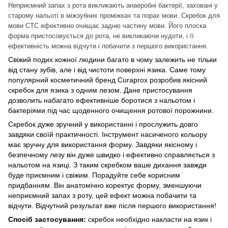
Неприємний запах з рота викликають анаеробні бактерії, заховані у
старому нальоті в міжзубних проміжках та порах мови.
Скребок для
мови CTC ефективно очищає задню частину мови.
Його плоска
форма пристосовується до рота, не викликаючи нудоти, і її
ефективність можна відчути і побачити з першого використання.
Свіжий подих кожної людини багато в чому залежить не тільки
від стану зубів, але і від чистоти поверхні язика. Саме тому
популярний косметичний бренд Curaprox розробив якісний
скребок для язика з одним лезом. Дане пристосування
дозволить набагато ефективніше боротися з нальотом і
бактеріями під час щоденного очищення ротової порожнини.
Скребок дуже зручний у використанні і прослужить довго
завдяки своїй практичності. Інструмент насиченого кольору
має зручну для використання форму. Завдяки якісному і
безпечному лезу він дуже швидко і ефективно справляється з
нальотом на язиці. З таким скребком ваше дихання завжди
буде приємним і свіжим. Порадуйте себе корисним
придбанням. Він анатомічно коректує форму, зменшуючи
неприємний запах з роту, цей ефект можна побачити та
відчути. Відчутний результат вже після першого використання!
Спосіб застосування:
скребок необхідно накласти на язик і