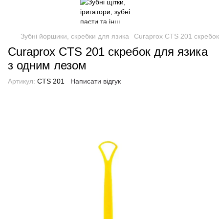
Зубні йоршики, скребки для язика
Curaprox CTS 201 скребок
Curaprox CTS 201 скребок для язика
з одним лезом
Артикул:
CTS 201
Написати відгук