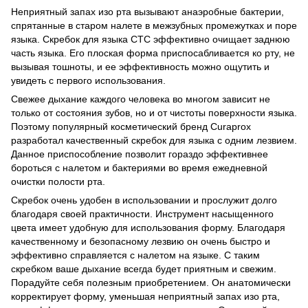
Неприятный запах изо рта вызывают анаэробные бактерии,
спрятанные в старом налете в межзубных промежутках и поре
языка. Скребок для языка CTC эффективно очищает заднюю
часть языка. Его плоская форма приспосабливается ко рту, не
вызывая тошноты, и ее эффективность можно ощутить и
увидеть с первого использования.
Свежее дыхание каждого человека во многом зависит не
только от состояния зубов, но и от чистоты поверхности языка.
Поэтому популярный косметический бренд Curaprox
разработал качественный скребок для языка с одним лезвием.
Данное приспособление позволит гораздо эффективнее
бороться с налетом и бактериями во время ежедневной
очистки полости рта.
Скребок очень удобен в использовании и прослужит долго
благодаря своей практичности. Инструмент насыщенного
цвета имеет удобную для использования форму. Благодаря
качественному и безопасному лезвию он очень быстро и
эффективно справляется с налетом на языке. С таким
скребком ваше дыхание всегда будет приятным и свежим.
Порадуйте себя полезным приобретением. Он анатомически
корректирует форму, уменьшая неприятный запах изо рта,