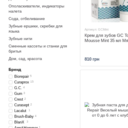
Ополаскиватели, индикаторы
налета
Сода, отбеливание
Зубные ершики, скребки для
Артикул: GCMint
языка
Крем для зубов GC T
Зубные нити
Mousse Mint 35 мл М
Сменные кассеты и станки для
бритья
Дом, сад, красота
810 грн
Бренд
Biorepair
5
Curaprox
15
G.C.
4
Gum
3
Crest
2
Curasept
2
Lacalut
1
Brush-Baby
4
BlanX
3
Arm&Hammer
1