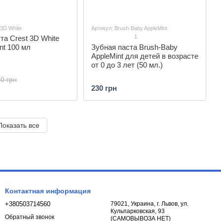
 3D White
Артикул: Brush-Baby AppleMint
1
та Crest 3D White
nt 100 мл
Зубная паста Brush-Baby
AppleMint для детей в возрасте
от 0 до 3 лет (50 мл.)
0 грн
230 грн
Показать все
Контактная информация
+380503714560
79021, Украина, г. Львов, ул.
Кульпарковская, 93
Обратный звонок
(САМОВЫВОЗА НЕТ)