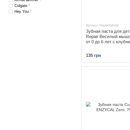
Colgate
2
Hey You
7
Артикул: RepairKidsStr
Зубная паста для дет
Repair Веселый мышо
от 0 до 6 лет с клубн
135 грн