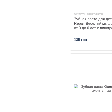
Артикул: RepairKidsVin
Зубная паста для дет
Repair Веселый мышо
от 0 до 6 лет с виног
135 грн