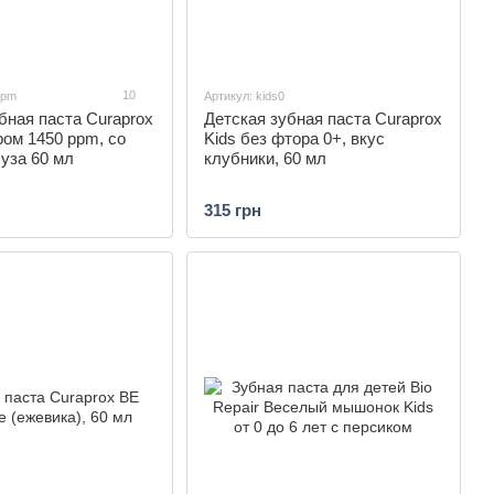
10
ppm
Артикул: kids0
бная паста Curaprox
Детская зубная паста Curaprox
ром 1450 ppm, со
Kids без фтора 0+, вкус
уза 60 мл
клубники, 60 мл
315 грн