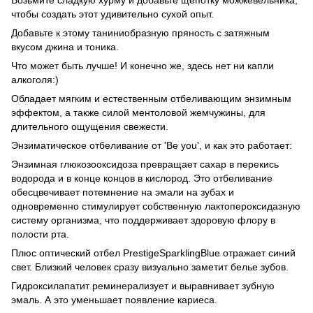
чтобы создать этот удивительно сухой опыт.
Добавьте к этому таниниобразную пряность с затяжным
вкусом джина и тоника.
Что может быть лучше! И конечно же, здесь нет ни капли
алкоголя:)
Обладает мягким и естественным отбеливающим энзимным
эффектом, а также силой ментоловой жемчужины, для
длительного ощущения свежести.
Энзиматическое отбеливание от 'Be you', и как это работает:
Энзимная глюкозооксидоза превращает сахар в перекись
водорода и в конце концов в кислород. Это отбеливание
обесцвечивает потемнение на эмали на зубах и
одновременно стимулирует собственную лактопероксидазную
систему организма, что поддерживает здоровую флору в
полости рта.
Плюс оптический отбел PrestigeSparklingBlue отражает синий
свет. Близкий человек сразу визуально заметит белье зубов.
Гидроксилапатит реминерализует и выравнивает зубную
эмаль. А это уменьшает появление кариеса.