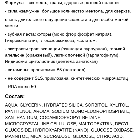
Формула – свежесть, травы, здоровье ротовой полости.
- сила жемчужин: большое количество ментола, для сверхзв.
очень длительного ощущения свежести и для особо мягкой
чистки.
- зубная паста: фторы (моно фтор фосфат натрия).
Гидроксиапатит, глюкозооксидоза, ксилитом.
- экстракты трав: эхинацеи (эхинацея пурпурная), горький
апельсин (оранжевый), лютик полевой (гарпагофитум).
Индийский щитолистник (центела азиатская)
- витамины: провитамин B5 (пантенол)
- не содержит SLS, триклозана, синтетических микрочастиц
- RDA около 50
Состав:
AQUA, GLYCERIN, HYDRATED SILICA, SORBITOL, XYLITOL,
PANTHENOL, AROMA, SODIUM MONOFLUOROPHOSPHATE,
XANTHAN GUM, COCAMIDOPROPYL BETAINE,
MICROCRYSTALLINE CELLULOSE, MALTODEXTRIN, DECYL
GLUCOSIDE, HYDROXYAPATITE (NANO), GLUCOSE OXIDASE,
MANNITOL, MICA, SUCRALOSE, GLUCOSE, CITRIC ACID,