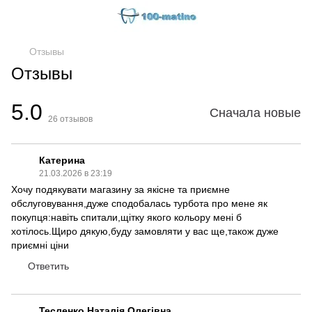
Отзывы
Отзывы
5.0
Сначала новые
26
отзывов
Катерина
21.03.2026 в 23:19
Хочу подякувати магазину за якісне та приємне
обслуговування,дуже сподобалась турбота про мене як
покупця:навіть спитали,щітку якого кольору мені б
хотілось.Щиро дякую,буду замовляти у вас ще,також дуже
приємні ціни
Ответить
Тесленко Наталія Олегівна