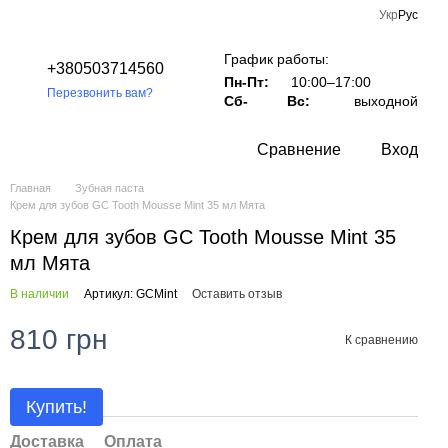
Укр
Рус
График работы:
+380503714560
Пн-Пт:
10:00–17:00
Перезвонить вам?
Сб-
Вс:
выходной
Сравнение
Вход
Главная
Зубная паста
Крем для зубов GC Tooth Mousse Mint 35 мл Мята
Крем для зубов GC Tooth Mousse Mint 35
мл Мята
В наличии
Артикул: GCMint
Оставить отзыв
810 грн
К сравнению
Купить!
Доставка
Оплата