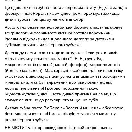
Це єдина дитяча зубна паста з гідроксиапатиту (Рідка емаль) в
формулі microRepair, яка зміцнює, ремінералізує і захищає
дитячі зубки і при цьому не містить фтор.
Абсолютно безпечна екстрамягкая формула пасти враховує
всі фізіологічні особливості дитячої ротової порожнини,
ідеально підходить для щоденного догляду за дитячими
зубками, починаючи з першого зубчика.
До складу пасти також входити натуральні екстракти, який
містить велику кількість вітамінів (С, Е, Н, групи В),
макроелементів (кальцій, магній, фосфор), мікроелементів
(йод, залізо, селен). Має корисні, особливо для дитячого віку,
властивості: зволожує, насичує ясна вітамінами і необхідними
мінералами, має білі виражений протикаріозний ефект,
нормалізує рівень рН ротової порожнини, також
імуностимулюючу дію. Паста дивно приємна на смак, що
стимулює дитину до регулярного чищення зубів.
Дитяча зубна паста BioRepair «Веселий мишеня» абсолютно
безпечна при ковтанні і може вікорістовуватіся з моменту
появи першого зубчика.
НЕ МІСТИТЬ: фтор, оксид кремнію (який стирає емаль