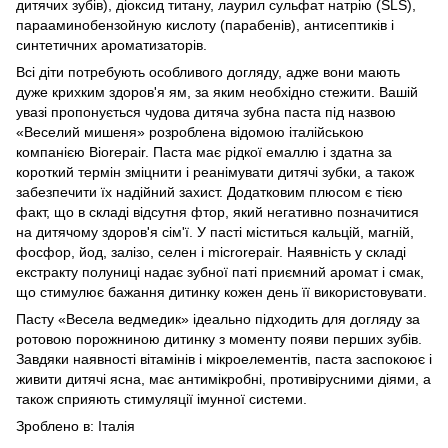
дитячих зубів), діоксид титану, лаурил сульфат натрію (SLS),
парааминобензойную кислоту (парабенів), антисептиків і
синтетичних ароматизаторів.
Всі діти потребують особливого догляду, адже вони мають
дуже крихким здоров'я ям, за яким необхідно стежити. Вашій
увазі пропонується чудова дитяча зубна паста під назвою
«Веселий мишеня» розроблена відомою італійською
компанією Biorepair. Паста має рідкої емаллю і здатна за
короткий термін зміцнити і реанімувати дитячі зубки, а також
забезпечити їх надійний захист. Додатковим плюсом є тією
факт, що в складі відсутня фтор, який негативно позначитися
на дитячому здоров'я сім'ї. У пасті міститься кальцій, магній,
фосфор, йод, залізо, селен і microrepair. Наявність у складі
екстракту полуниці надає зубної паті приємний аромат і смак,
що стимулює бажання дитинку кожен день її використовувати.
Пасту «Весела ведмедик» ідеально підходить для догляду за
ротовою порожниною дитинку з моменту появи перших зубів.
Завдяки наявності вітамінів і мікроелементів, паста заспокоює і
живити дитячі ясна, має антимікробні, противірусними діями, а
також сприяють стимуляції імунної системи.
Зроблено в: Італія