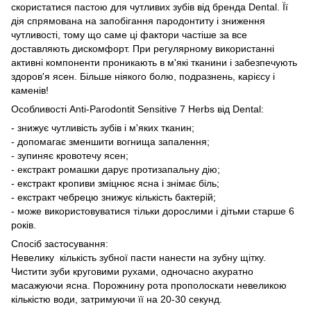
скористатися пастою для чутливих зубів від бренда Dental. Її
дія спрямована на запобігання пародонтиту і зниження
чутливості, тому що саме ці фактори частіше за все
доставляють дискомфорт. При регулярному використанні
активні компоненти проникають в м'які тканини і забезпечують
здоров'я ясен. Більше ніякого болю, подразнень, карієсу і
каменів!
Особливості Anti-Parodontit Sensitive 7 Herbs від Dental:
- знижує чутливість зубів і м'яких тканин;
- допомагає зменшити вогнища запалення;
- зупиняє кровотечу ясен;
- екстракт ромашки дарує протизапальну дію;
- екстракт кропиви зміцнює ясна і знімає біль;
- екстракт чебрецю знижує кількість бактерій;
- може використовуватися тільки дорослими і дітьми старше 6
років.
Спосіб застосування:
Невелику кількість зубної пасти нанести на зубну щітку.
Чистити зуби круговими рухами, одночасно акуратно
масажуючи ясна. Порожнину рота прополоскати невеликою
кількістю води, затримуючи її на 20-30 секунд.