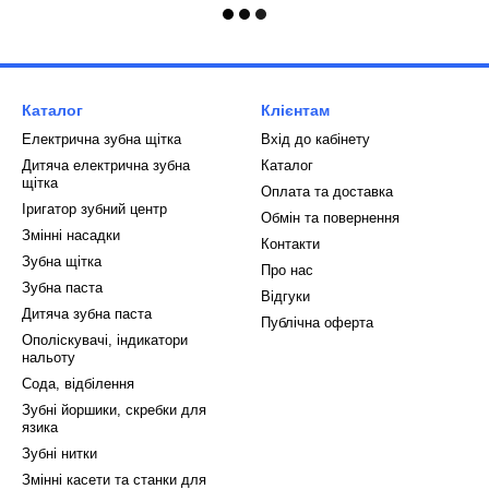
Каталог
Клієнтам
Електрична зубна щітка
Вхід до кабінету
Дитяча електрична зубна
Каталог
щітка
Оплата та доставка
Іригатор зубний центр
Обмін та повернення
Змінні насадки
Контакти
Зубна щітка
Про нас
Зубна паста
Відгуки
Дитяча зубна паста
Публічна оферта
Ополіскувачі, індикатори
нальоту
Сода, відбілення
Зубні йоршики, скребки для
язика
Зубні нитки
Змінні касети та станки для