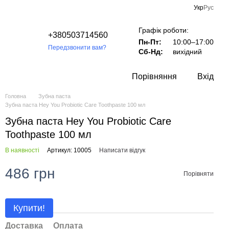
Укр
Рус
Графік роботи:
+380503714560
Пн-Пт:
10:00–17:00
Передзвонити вам?
Сб-Нд:
вихідний
Порівняння
Вхід
Головна
Зубна паста
Зубна паста Hey You Probiotic Care Toothpaste 100 мл
Зубна паста Hey You Probiotic Care
Toothpaste 100 мл
В наявності
Артикул: 10005
Написати відгук
486 грн
Порівняти
Купити!
Доставка
Оплата