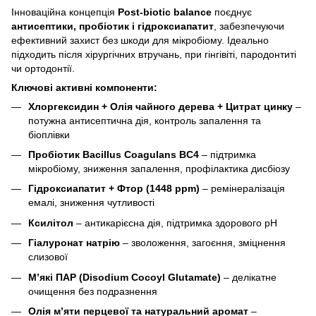
Інноваційна концепція
Post-biotic balance
поєднує
антисептики, пробіотик і гідроксиапатит
, забезпечуючи
ефективний захист без шкоди для мікробіому. Ідеально
підходить після хірургічних втручань, при гінгівіті, пародонтиті
чи ортодонтії.
Ключові активні компоненти:
Хлоргексидин + Олія чайного дерева + Цитрат цинку
–
потужна антисептична дія, контроль запалення та
біоплівки
Пробіотик Bacillus Coagulans BC4
– підтримка
мікробіому, зниження запалення, профілактика дисбіозу
Гідроксиапатит + Фтор (1448 ppm)
– ремінералізація
емалі, зниження чутливості
Ксилітол
– антикарієсна дія, підтримка здорового pH
Гіалуронат натрію
– зволоження, загоєння, зміцнення
слизової
М’які ПАР (Disodium Cocoyl Glutamate)
– делікатне
очищення без подразнення
Олія м’яти перцевої та натуральний аромат
–