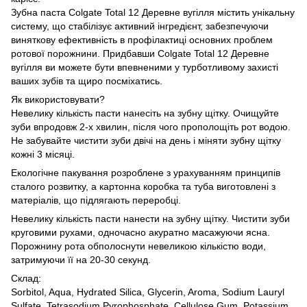
Зубна паста Colgate Total 12 Деревне вугілля містить унікальну
систему, що стабілізує активний інгредієнт, забезпечуючи
виняткову ефективність в профілактиці основних проблем
ротової порожнини. Придбавши Colgate Total 12 Деревне
вугілля ви можете бути впевненими у турботливому захисті
ваших зубів та щиро посміхатись.
Як використовувати?
Невелику кількість пасти нанесіть на зубну щітку. Очищуйте
зуби впродовж 2-х хвилин, після чого прополощіть рот водою.
Не забувайте чистити зуби двічі на день і міняти зубну щітку
кожні 3 місяці.
Екологічне пакування розроблене з урахуванням принципів
сталого розвитку, а картонна коробка та туба виготовлені з
матеріалів, що підлягають переробці.
Невелику кількість пасти нанести на зубну щітку. Чистити зуби
круговими рухами, одночасно акуратно масажуючи ясна.
Порожнину рота обполоснути невеликою кількістю води,
затримуючи її на 20-30 секунд.
Склад:
Sorbitol, Aqua, Hydrated Silica, Glycerin, Aroma, Sodium Lauryl
Sulfate, Tetrasodium Pyrophosphate, Cellulose Gum, Potassium