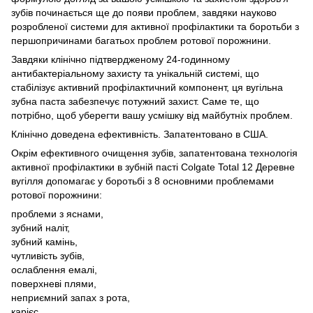
зубів починається ще до появи проблем, завдяки науково
розробленої системи для активної профілактики та боротьби з
першопричинами багатьох проблем ротової порожнини.
Завдяки клінічно підтвердженому 24-годинному
антибактеріальному захисту та унікальній системі, що
стабілізує активний профілактичний компонент, ця вугільна
зубна паста забезпечує потужний захист. Саме те, що
потрібно, щоб уберегти вашу усмішку від майбутніх проблем.
Клінічно доведена ефективність. Запатентовано в США.
Окрім ефективного очищення зубів, запатентована технологія
активної профілактики в зубній пасті Colgate Total 12 Деревне
вугілля допомагає у боротьбі з 8 основними проблемами
ротової порожнини:
проблеми з яснами,
зубний наліт,
зубний камінь,
чутливість зубів,
ослаблення емалі,
поверхневі плями,
неприємний запах з рота,
карієс.