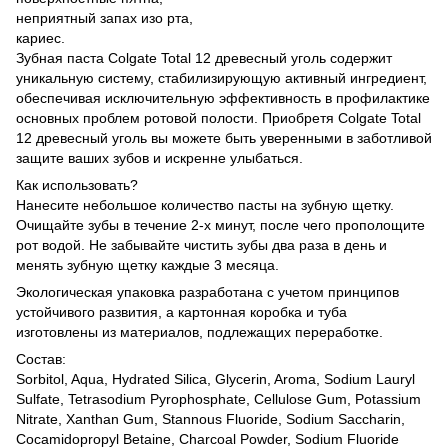
неприятный запах изо рта,
кариес.
Зубная паста Colgate Total 12 древесный уголь содержит
уникальную систему, стабилизирующую активный ингредиент,
обеспечивая исключительную эффективность в профилактике
основных проблем ротовой полости. Приобретя Colgate Total
12 древесный уголь вы можете быть уверенными в заботливой
защите ваших зубов и искренне улыбаться.
Как использовать?
Нанесите небольшое количество пасты на зубную щетку.
Очищайте зубы в течение 2-х минут, после чего прополощите
рот водой. Не забывайте чистить зубы два раза в день и
менять зубную щетку каждые 3 месяца.
Экологическая упаковка разработана с учетом принципов
устойчивого развития, а картонная коробка и туба
изготовлены из материалов, подлежащих переработке.
Состав:
Sorbitol, Aqua, Hydrated Silica, Glycerin, Aroma, Sodium Lauryl
Sulfate, Tetrasodium Pyrophosphate, Cellulose Gum, Potassium
Nitrate, Xanthan Gum, Stannous Fluoride, Sodium Saccharin,
Cocamidopropyl Betaine, Charcoal Powder, Sodium Fluoride