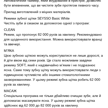
Автоматичний таймер, який вбудований в пристрій, дозволяє
бути впевненим, що ви чистите зуби протягом певного часу.
Прилад виготовлений з міцних матеріалів.
Режими зубної щітки SEYSSO Basic White
Чистіть зуби зі смаком за допомогою однієї з програм:
CLEAN
Режим, що пропонує 82 000 рухів за хвилину. Рекомендовано
для щоденного використання. Можна використовувати вранці
та ввечері.
М'ЯКА
Цією зубною щіткою можуть користуватися не лише дорослі, а
й діти віком від семи років. Це стало можливим завдяки
режиму SOFT, який є надзвичайно м'яким і не подразнює
ясна. Саме тому зубну щітку можуть використовувати люди з
підвищеною чутливістю або іншими стоматологічними
захворюваннями. У цьому режимі зубна щітка робить 62 000
рухів за хвилину.
МАСАЖ
Спеціальна програма не тільки дбайливо очищає зуби, але й
допомагає масажувати ясна. У цьому режимі зубна щітка
здійснює від 62 000 до 82 000 рухів за хвилину.