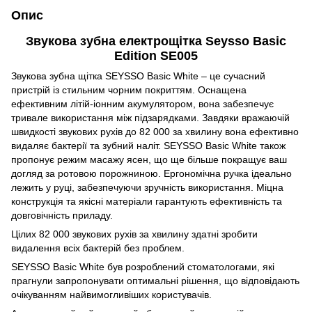
Опис
Звукова зубна електрощітка Seysso Basic
Edition SE005
Звукова зубна щітка SEYSSO Basic White – це сучасний
пристрій із стильним чорним покриттям. Оснащена
ефективним літій-іонним акумулятором, вона забезпечує
тривале використання між підзарядками. Завдяки вражаючій
швидкості звукових рухів до 82 000 за хвилину вона ефективно
видаляє бактерії та зубний наліт. SEYSSO Basic White також
пропонує режим масажу ясен, що ще більше покращує ваш
догляд за ротовою порожниною. Ергономічна ручка ідеально
лежить у руці, забезпечуючи зручність використання. Міцна
конструкція та якісні матеріали гарантують ефективність та
довговічність приладу.
Цілих 82 000 звукових рухів за хвилину здатні зробити
видалення всіх бактерій без проблем.
SEYSSO Basic White був розроблений стоматологами, які
прагнули запропонувати оптимальні рішення, що відповідають
очікуванням найвимогливіших користувачів.