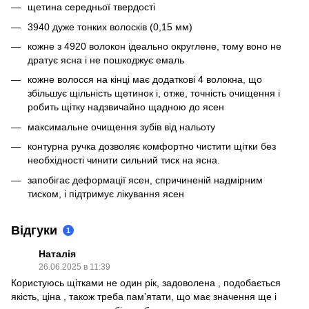
щетина середньої твердості
3940 дуже тонких волосків (0,15 мм)
кожне з 4920 волокон ідеально округлене, тому воно не
дратує ясна і не пошкоджує емаль
кожне волосся на кінці має додаткові 4 волокна, що
збільшує щільність щетинок і, отже, точність очищення і
робить щітку надзвичайно щадною до ясен
максимальне очищення зубів від нальоту
контурна ручка дозволяє комфортно чистити щітки без
необхідності чинити сильний тиск на ясна.
запобігає деформації ясен, спричиненій надмірним
тиском, і підтримує лікування ясен
Відгуки
1
Наталія
26.06.2025 в 11:39
Користуюсь щітками не один рік, задоволена , подобається
якість, ціна , також треба памʼятати, що має значення ще і