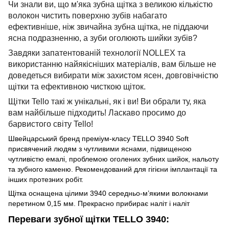
Чи знали ви, що м'яка зубна щітка з великою кількістю
волокон чистить поверхню зубів набагато
ефективніше, ніж звичайна зубна щітка, не піддаючи
ясна подразненню, а зуби оголюють шийки зубів?
Завдяки запатентованій технології NOLLEX та
використанню найякісніших матеріалів, вам більше не
доведеться вибирати між захистом ясен, довговічністю
щітки та ефективною чисткою щіток.
Щітки Tello такі ж унікальні, як і ви!
Ви обрали ту, яка
вам найбільше підходить!
Ласкаво просимо до
барвистого світу Tello!
Швейцарський бренд преміум-класу TELLO 3940 Soft
присвячений людям з чутливими яснами, підвищеною
чутливістю емалі, проблемою оголених зубних шийок, нальоту
та зубного каменю.
Рекомендований для гігієни імплантації та
інших протезних робіт.
Щітка оснащена цілими 3940 середньо-м’якими волокнами
перетином 0,15 мм.
Прекрасно прибирає наліт і наліт
Переваги зубної щітки TELLO 3940: