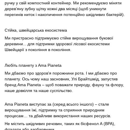
ручку у свій компостний контейнер. Ми рекомендуємо міняти
дерев’яну зубну щітку кожні два місяці (щоб уникнути
перегинів ниток і накопичення потенційно шкідливих бактерій).
Стійка, швейцарська екосистема
Ми пристрасно підтримуємо стійке вирощування букової
деревини... для підтримки здорової лісової екосистеми
Швейцарії з покоління в покоління.
Любіть планету з Ama Pianeta
Ми дбаємо про здоров'я порожнини рота. І ми дбаємо про
планету. Ось чому наш засновник, Улі Брайтшмід, запустив
бренд Ama Pianeta – щоб поважати природу, фауну та флору,
наше довкілля та наше суспільство.
Ama Pianeta виступає за (серед всього іншого) – стале
вирощування їжі, підтримку та сприяння природним
процесам… та дбайливе використання наших ресурсів.
Не містить шкідливих речовин, таких як бісфенол А (BPA),
фталати або азобарвники.