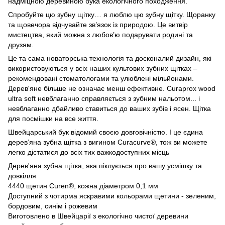
надміцною деревиною бука екологічного походження.
Спробуйте цю зубну щітку… я люблю цю зубну щітку. Щоранку
та щовечора відчувайте зв’язок із природою. Це витвір
мистецтва, який можна з любов’ю подарувати родині та
друзям.
Це та сама новаторська технологія та досконалий дизайн, які
використовуються у всіх наших культових зубних щітках –
рекомендовані стоматологами та улюблені мільйонами.
Дерев'яне більше не означає менш ефективне. Curaprox wood
ultra soft невблаганно справляється з зубним нальотом... і
невблаганно дбайливо ставиться до ваших зубів і ясен. Щітка
для посмішки на все життя.
Швейцарський бук відомий своєю довговічністю. І це єдина
дерев’яна зубна щітка з вигином Curacurve®, тож ви можете
легко дістатися до всіх тих важкодоступних місць
Дерев'яна зубна щітка, яка піклується про вашу усмішку та
довкілля
4440 щетин Curen®, кожна діаметром 0,1 мм
Доступний з чотирма яскравими кольорами щетини - зеленим,
бордовим, синім і рожевим
Виготовлено в Швейцарії з екологічно чистої деревини