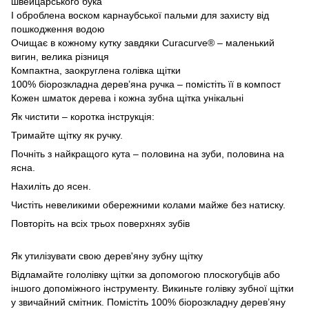
швейцарського бука
І оброблена воском карнаубської пальми для захисту від
пошкодження водою
Очищає в кожному кутку завдяки Curacurve® – маленький
вигин, велика різниця
Компактна, заокруглена голівка щітки
100% біорозкладна дерев’яна ручка – помістіть її в компост
Кожен шматок дерева і кожна зубна щітка унікальні
Як чистити – коротка інструкція:
Тримайте щітку як ручку.
Почніть з найкращого кута – половина на зуби, половина на
ясна.
Нахиліть до ясен.
Чистіть невеликими обережними колами майже без натиску.
Повторіть на всіх трьох поверхнях зубів
Як утилізувати свою дерев'яну зубну щітку
Відламайте гололівку щітки за допомогою плоскогубців або
іншого допоміжного інструменту. Викиньте голівку зубної щітки
у звичайний смітник. Помістіть 100% біорозкладну дерев’яну