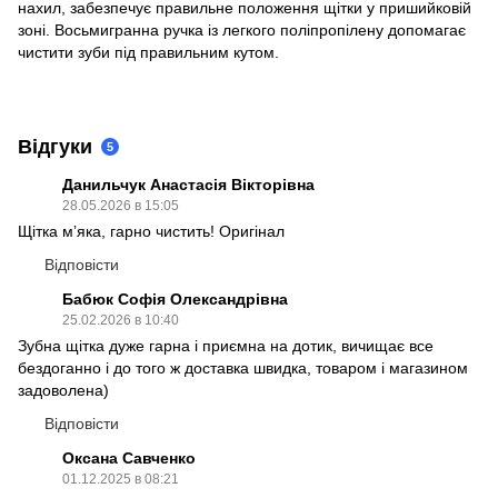
нахил, забезпечує правильне положення щітки у пришийковій
зоні. Восьмигранна ручка із легкого поліпропілену допомагає
чистити зуби під правильним кутом.
Відгуки
5
Данильчук Анастасія Вікторівна
28.05.2026 в 15:05
Щітка мʼяка, гарно чистить! Оригінал
Відповісти
Бабюк Софія Олександрівна
25.02.2026 в 10:40
Зубна щітка дуже гарна і приємна на дотик, вичищає все
бездоганно і до того ж доставка швидка, товаром і магазином
задоволена)
Відповісти
Оксана Савченко
01.12.2025 в 08:21