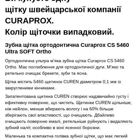
щітку швейцарської компанії
CURAPROX.
Колір щіточки випадковий.
Зубна щітка ортодонтична Curaprox CS 5460
Ultra SOFT Ortho
Ортодонтична ультра м'яка зубна щітка Curaprox CS 5460
Ortho. Має поглиблення для ортодонтичної дуги. М'яко та
ретельно очищає брекети, зуби та ясна.
Щітка містить 5460 щетинок CUREN діаметром 0,1 мм із
закругленими кінчиками.
Запатентована щетина CUREN створює надзвичайно густу і
ефективну поверхню, що чистить. Щетинки CUREN щільніше,
ніж нейлон, менше вбирають вологу і на 60% більше
зберігають свої властивості, що очищають. Дбайливо
очищають поверхню емалі, ретельніше руйнують і видаляють
зубний наліт, особливо в зоні ясенної борозни.
Маленька та компактна голівка зубної щітки, що має легкий