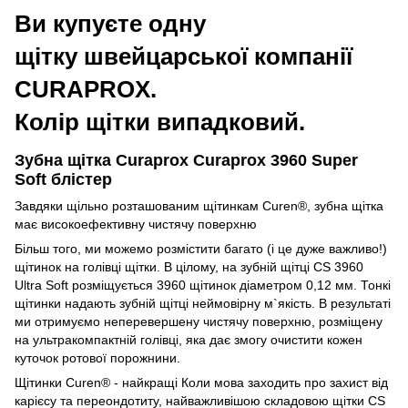
Ви купуєте одну
щітку швейцарської компанії
CURAPROX.
Колір щітки випадковий.
Зубна щітка Curaprox Curaprox 3960
Super
Soft блістер
Завдяки щільно розташованим щітинкам Curen®, зубна щітка
має високоефективну чистячу поверхню
Більш того, ми можемо розмістити багато (і це дуже важливо!)
щітинок на голівці щітки. В цілому, на зубній щітці CS 3960
Ultra Soft розміщується 3960 щітинок діаметром 0,12 мм. Тонкі
щітинки надають зубній щітці неймовірну м`якість. В результаті
ми отримуємо неперевершену чистячу поверхню, розміщену
на ультракомпактній голівці, яка дає змогу очистити кожен
куточок ротової порожнини.
Щітинки Curen® - найкращі Коли мова заходить про захист від
карієсу та переондотиту, найважливішою складовою щітки CS