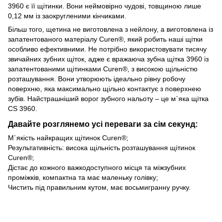
3960 є її щітинки. Вони неймовірно чудові, товщиною лише
0,12 мм із заокругленими кінчиками.
Більш того, щетина не виготовлена з нейлону, а виготовлена із
запатентованого матеріалу Curen®, який робить наші щітки
особливо ефективними. Не потрібно використовувати тисячу
звичайних зубних щіток, адже є вражаюча зубна щітка 3960 із
запатентованими щітинками Curen®, з високою щільністю
розташування. Вони утворюють ідеально рівну робочу
поверхню, яка максимально щільно контактує з поверхнею
зубів. Найстрашніший ворог зубного нальоту – це м`яка щітка
CS 3960.
Давайте розглянемо усі переваги за сім секунд:
М`якість найкращих щітинок Curen®;
Результативність: висока щільність розташування щітинок
Curen®;
Дістає до кожного важкодоступного місця та міжзубних
проміжків, компактна та має маленьку голівку;
Чистить під правильним кутом, має восьмигранну ручку.