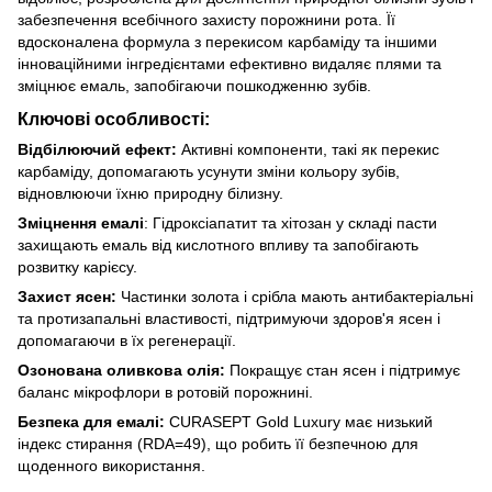
забезпечення всебічного захисту порожнини рота. Її
вдосконалена формула з перекисом карбаміду та іншими
інноваційними інгредієнтами ефективно видаляє плями та
зміцнює емаль, запобігаючи пошкодженню зубів.
Ключові особливості:
Відбілюючий ефект:
Активні компоненти, такі як перекис
карбаміду, допомагають усунути зміни кольору зубів,
відновлюючи їхню природну білизну.
Зміцнення емалі
: Гідроксіапатит та хітозан у складі пасти
захищають емаль від кислотного впливу та запобігають
розвитку карієсу.
Захист ясен:
Частинки золота і срібла мають антибактеріальні
та протизапальні властивості, підтримуючи здоров'я ясен і
допомагаючи в їх регенерації.
Озонована оливкова олія:
Покращує стан ясен і підтримує
баланс мікрофлори в ротовій порожнині.
Безпека для емалі:
CURASEPT Gold Luxury має низький
індекс стирання (RDA=49), що робить її безпечною для
щоденного використання.