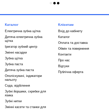
Каталог
Клієнтам
Електрична зубна щітка
Вхід до кабінету
Дитяча електрична зубна
Каталог
щітка
Оплата та доставка
Іригатор зубний центр
Обмін та повернення
Змінні насадки
Контакти
Зубна щітка
Про нас
Зубна паста
Відгуки
Дитяча зубна паста
Публічна оферта
Ополіскувачі, індикатори
нальоту
Сода, відбілення
Зубні йоршики, скребки для
язика
Зубні нитки
Змінні касети та станки для