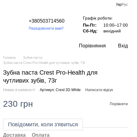
Укр
Рус
Графік роботи:
+380503714560
Пн-Пт:
10:00–17:00
Передзвонити вам?
Сб-Нд:
вихідний
Порівняння
Вхід
Головна
Зубна паста
Зубна паста Crest Pro-Health для чутливих зубів, 73г
Зубна паста Crest Pro-Health для
чутливих зубів, 73г
Немає в наявності
Артикул: Crest 3D White
Написати відгук
230 грн
Порівняти
Повідомити, коли з'явиться
Доставка
Оплата