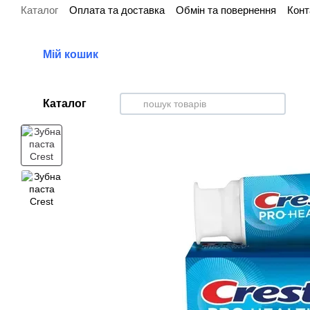
Каталог
Оплата та доставка
Обмін та повернення
Конт
Перейти до основного контенту
Мій кошик
Каталог