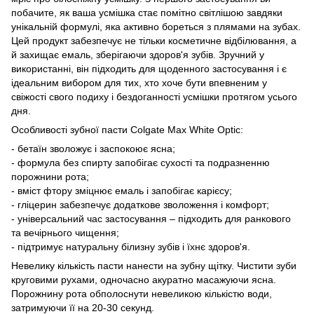
побачите, як ваша усмішка стає помітно світлішою завдяки
унікальній формулі, яка активно бореться з плямами на зубах.
Цей продукт забезпечує не тільки косметичне відбілювання, а
й захищає емаль, зберігаючи здоров'я зубів. Зручний у
використанні, він підходить для щоденного застосування і є
ідеальним вибором для тих, хто хоче бути впевненим у
свіжості свого подиху і бездоганності усмішки протягом усього
дня.
Особливості зубної пасти Colgate Max White Optic:
- бетаїн зволожує і заспокоює ясна;
- формула без спирту запобігає сухості та подразненню
порожнини рота;
- вміст фтору зміцнює емаль і запобігає карієсу;
- гліцерин забезпечує додаткове зволоження і комфорт;
- універсальний час застосування – підходить для ранкового
та вечірнього чищення;
- підтримує натуральну білизну зубів і їхнє здоров'я.
Невелику кількість пасти нанести на зубну щітку. Чистити зуби
круговими рухами, одночасно акуратно масажуючи ясна.
Порожнину рота обполоснути невеликою кількістю води,
затримуючи її на 20-30 секунд.