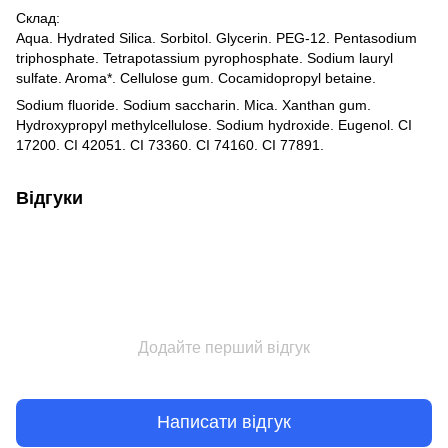
Склад:
Aqua. Hydrated Silica. Sorbitol. Glycerin. PEG-12. Pentasodium
triphosphate. Tetrapotassium pyrophosphate. Sodium lauryl
sulfate. Aroma*. Cellulose gum. Cocamidopropyl betaine.
Sodium fluoride. Sodium saccharin. Mica. Xanthan gum.
Hydroxypropyl methylcellulose. Sodium hydroxide. Eugenol. CI
17200. CI 42051. CI 73360. CI 74160. CI 77891.
Відгуки
Додайте перший відгук
Написати відгук