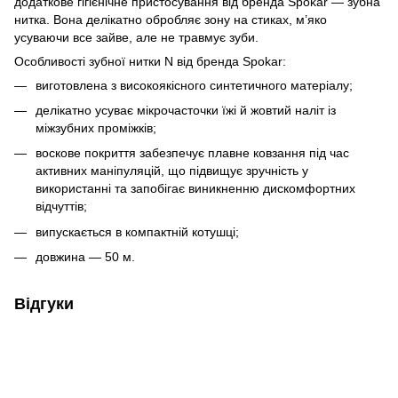
додаткове гігієнічне пристосування від бренда Spokar — зубна
нитка. Вона делікатно обробляє зону на стиках, м’яко
усуваючи все зайве, але не травмує зуби.
Особливості зубної нитки N від бренда Spokar:
виготовлена з високоякісного синтетичного матеріалу;
делікатно усуває мікрочасточки їжі й жовтий наліт із
міжзубних проміжків;
воскове покриття забезпечує плавне ковзання під час
активних маніпуляцій, що підвищує зручність у
використанні та запобігає виникненню дискомфортних
відчуттів;
випускається в компактній котушці;
довжина — 50 м.
Відгуки