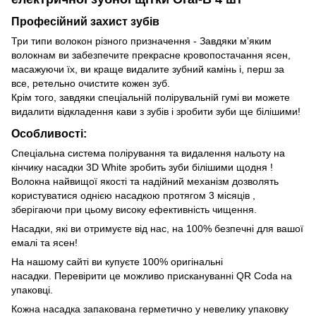
Професійний захист зубів
Три типи волокон різного призначення - Завдяки м’яким
волокнам ви забезпечите прекрасне кровопостачання ясен,
масажуючи їх, ви краще видалите зубний камінь і, перш за
все, ретельно очистите кожен зуб.
Крім того, завдяки спеціальній полірувальній гумі ви можете
видалити відкладення кави з зубів і зробити зуби ще білішими!
Особливості:
Спеціальна система полірування та видалення нальоту на
кінчику насадки 3D White зробить зуби білішими щодня !
Волокна найвищої якості та надійний механізм дозволять
користуватися однією насадкою протягом 3 місяців ,
зберігаючи при цьому високу ефективність чищення.
Насадки, які ви отримуєте від нас, на 100% безпечні для вашої
емалі та ясен!
На нашому сайті ви купуєте 100% оригінальні
насадки. Перевірити це можливо прискануванні QR Codа на
упаковці.
Кожна насадка запакована герметично у невелику упаковку