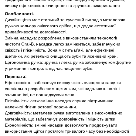
високу ефективність очищення та зручність використання.
Особливості:
Дизайн:щітка має стильний та сучасний вигляд з металевою
ручкою кольору оніксового срібла, що додає естетичної
привабливості та довговічності.
Змінна насадка: розроблена з використанням технології
чистоти Oral-B, насадка легко замінюється, забезпечуючи
свіжість і гігієнічність. Вона містить м'які, але ефективні
щетинки, які ретельно очищають зуби та ясеневий край.
Ергономічна ручка: зручна і легка ручка забезпечує комфортне
утримання і контроль під час чищення зубів.
Переваги:
Ефективність: забезпечує високу якість очищення завдяки
спеціально розробленим щетинкам, які видаляють наліт і
залишки їжі, не пошкоджуючи ясна.
Гігієнічність: легкозмінна насадка сприяє підтриманню
належної гігієни ротової порожнини.
Довговічність: металева ручка виготовлена з високоякісних
матеріалів, що забезпечує довговічність і міцність щітки.
Економічність: змінні насадки дозволяють продовжувати
використання щітки протягом тривалого часу без необхідності