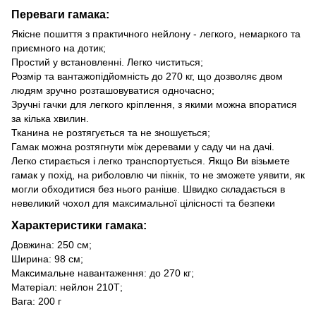
Переваги гамака:
Якісне пошиття з практичного нейлону - легкого, немаркого та
приємного на дотик;
Простий у встановленні. Легко чиститься;
Розмір та вантажопідйомність до 270 кг, що дозволяє двом
людям зручно розташовуватися одночасно;
Зручні гачки для легкого кріплення, з якими можна впоратися
за кілька хвилин.
Тканина не розтягується та не зношується;
Гамак можна розтягнути між деревами у саду чи на дачі.
Легко стирається і легко транспортується. Якщо Ви візьмете
гамак у похід, на риболовлю чи пікнік, то не зможете уявити, як
могли обходитися без нього раніше. Швидко складається в
невеликий чохол для максимальної цілісності та безпеки
Характеристики гамака:
Довжина: 250 см;
Ширина: 98 см;
Максимальне навантаження: до 270 кг;
Матеріал: нейлон 210Т;
Вага: 200 г