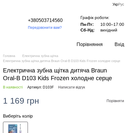
Укр
Рус
Графік роботи:
+380503714560
Пн-Пт:
10:00–17:00
Передзвонити вам?
Сб-Нд:
вихідний
Порівняння
Вхід
Головна
Електрична зубна щітка
Електрична зубна щітка дитяча Braun Oral-B D103 Kids Frozen холодне серце
Електрична зубна щітка дитяча Braun
Oral-B D103 Kids Frozen холодне серце
В наявності
Артикул: D103F
Написати відгук
1 169 грн
Порівняти
Виберіть колір