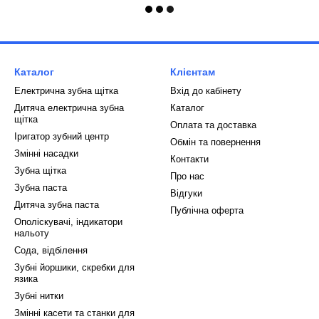
Каталог
Клієнтам
Електрична зубна щітка
Вхід до кабінету
Дитяча електрична зубна
Каталог
щітка
Оплата та доставка
Іригатор зубний центр
Обмін та повернення
Змінні насадки
Контакти
Зубна щітка
Про нас
Зубна паста
Відгуки
Дитяча зубна паста
Публічна оферта
Ополіскувачі, індикатори
нальоту
Сода, відбілення
Зубні йоршики, скребки для
язика
Зубні нитки
Змінні касети та станки для