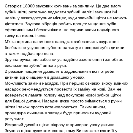
Створює 18000 звукових коливань за хвилину. Це дає змогу
зубній щітці ретельно видаляти зубний наліт і залишки їжі
навіть у важкодоступних місцях, куди звичайні щітки не можуть
дістатися. Звукова вібрація робить процес чищення зубів
ефективнішим і безпечнішим, не спричиняючи надмірного
тиску на емаль і ясна.
М'яка щетина на змінних насадках забезпечить акуратне і
безболісне усунення зубного нальоту з поверхні зубів дитини,
а також подбає про ясна.
Зручна ручка, що забезпечує надійне захоплення і запобігає
вислизанню зубної щітки з руки.
2 режими чищення дозволять задовольнити всі потреби
дитини від очищення в домашніх умовах.
Можливість заміни насадок. При перших ознаках зносу змінних
насадок рекомендується провести їх заміну на нові. Вам не
доведеться ламати голову над покупкою нової зубної щітки
для Вашої дитини. Насадки дуже просто знімаються з ручки
щітки і також просто встановлюються. Таким чином,
процедура очищення завжди буде приносити чудовий
результат.
Яскравий дизайн щітки відразу ж приверне увагу дитини.
Звукова щітка дуже компактна, тому Ви зможете взяти її у