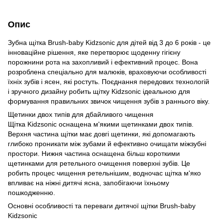
Опис
Зубна щітка Brush-baby Kidzsonic для дітей від 3 до 6 років - це
інноваційне рішення, яке перетворює щоденну гігієну
порожнини рота на захопливий і ефективний процес. Вона
розроблена спеціально для малюків, враховуючи особливості
їхніх зубів і ясен, які ростуть. Поєднання передових технологій
і зручного дизайну робить щітку Kidzsonic ідеальною для
формування правильних звичок чищення зубів з раннього віку.
Щетинки двох типів для дбайливого чищення
Щітка Kidzsonic оснащена м'якими щетинками двох типів.
Верхня частина щітки має довгі щетинки, які допомагають
глибоко проникати між зубами й ефективно очищати міжзубні
простори. Нижня частина оснащена більш короткими
щетинками для ретельного очищення поверхні зубів. Це
робить процес чищення ретельнішим, водночас щітка м'яко
впливає на ніжні дитячі ясна, запобігаючи їхньому
пошкодженню.
Основні особливості та переваги дитячої щітки Brush-baby
Kidzsonic