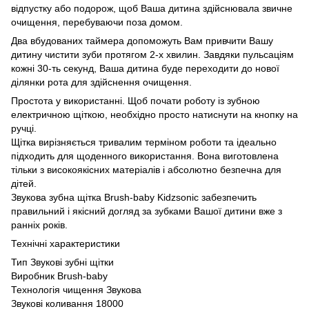
відпустку або подорож, щоб Ваша дитина здійснювала звичне
очищення, перебуваючи поза домом.
Два вбудованих таймера допоможуть Вам привчити Вашу
дитину чистити зуби протягом 2-х хвилин. Завдяки пульсаціям
кожні 30-ть секунд, Ваша дитина буде переходити до нової
ділянки рота для здійснення очищення.
Простота у використанні. Щоб почати роботу із зубною
електричною щіткою, необхідно просто натиснути на кнопку на
ручці.
Щітка вирізняється тривалим терміном роботи та ідеально
підходить для щоденного використання. Вона виготовлена
тільки з високоякісних матеріалів і абсолютно безпечна для
дітей.
Звукова зубна щітка Brush-baby Kidzsonic забезпечить
правильний і якісний догляд за зубками Вашої дитини вже з
ранніх років.
Технічні характеристики
Тип Звукові зубні щітки
Виробник Brush-baby
Технологія чищення Звукова
Звукові коливання 18000