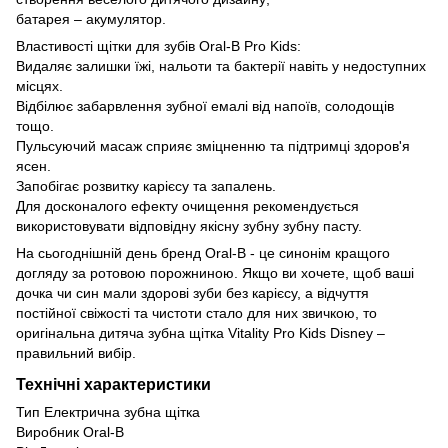
батарея – акумулятор.
Властивості щітки для зубів Oral-B Pro Kids:
Видаляє залишки їжі, нальоти та бактерії навіть у недоступних
місцях.
Відбілює забарвлення зубної емалі від напоїв, солодощів
тощо.
Пульсуючий масаж сприяє зміцненню та підтримці здоров'я
ясен.
Запобігає розвитку карієсу та запалень.
Для досконалого ефекту очищення рекомендується
використовувати відповідну якісну зубну зубну пасту.
На сьогоднішній день бренд Oral-B - це синонім кращого
догляду за ротовою порожниною. Якщо ви хочете, щоб ваші
дочка чи син мали здорові зуби без карієсу, а відчуття
постійної свіжості та чистоти стало для них звичкою, то
оригінальна дитяча зубна щітка Vitality Pro Kids Disney –
правильний вибір.
Технічні характеристики
Тип Електрична зубна щітка
Виробник Oral-B