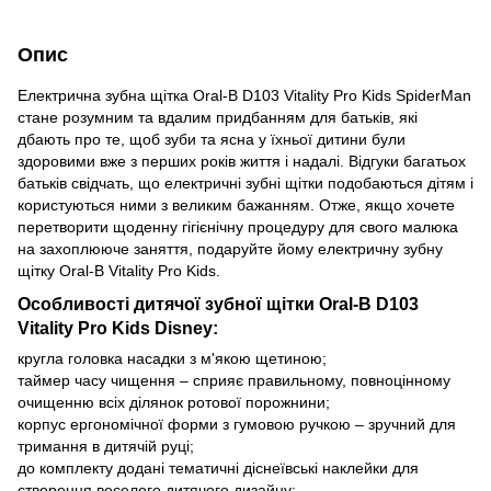
Опис
Електрична зубна щітка Oral-B D103 Vitality Pro Kids SpiderMan
стане розумним та вдалим придбанням для батьків, які
дбають про те, щоб зуби та ясна у їхньої дитини були
здоровими вже з перших років життя і надалі. Відгуки багатьох
батьків свідчать, що електричні зубні щітки подобаються дітям і
користуються ними з великим бажанням. Отже, якщо хочете
перетворити щоденну гігієнічну процедуру для свого малюка
на захоплююче заняття, подаруйте йому електричну зубну
щітку Oral-B Vitality Pro Kids.
Особливості дитячої зубної щітки Oral-B D103
Vitality Pro Kids Disney:
кругла головка насадки з м'якою щетиною;
таймер часу чищення – сприяє правильному, повноцінному
очищенню всіх ділянок ротової порожнини;
корпус ергономічної форми з гумовою ручкою – зручний для
тримання в дитячій руці;
до комплекту додані тематичні діснеївські наклейки для
створення веселого дитячого дизайну;