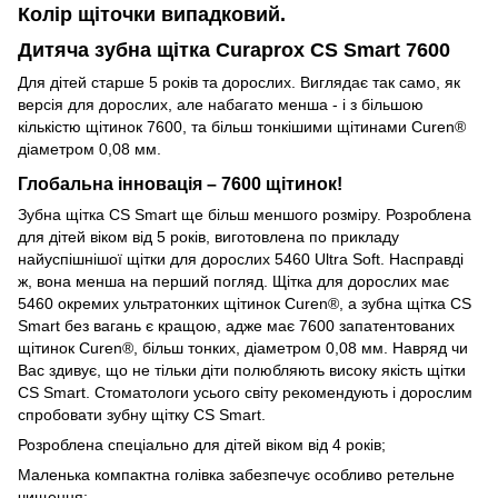
Колір щіточки випадковий.
Дитяча зубна щітка Curaprox CS Smart 7600
Для дітей старше 5 років та дорослих. Виглядає так само, як
версія для дорослих, але набагато менша - і з більшою
кількістю щітинок 7600, та більш тонкішими щітинами Curen®
діаметром 0,08 мм.
Глобальна інновація – 7600 щітинок!
Зубна щітка CS Smart ще більш меншого розміру. Розроблена
для дітей віком від 5 років, виготовлена по прикладу
найуспішнішої щітки для дорослих 5460 Ultra Soft. Насправді
ж, вона менша на перший погляд. Щітка для дорослих має
5460 окремих ультратонких щітинок Curen®, а зубна щітка CS
Smart без вагань є кращою, адже має 7600 запатентованих
щітинок Curen®, більш тонких, діаметром 0,08 мм. Навряд чи
Вас здивує, що не тільки діти полюбляють високу якість щітки
CS Smart. Стоматологи усього світу рекомендують і дорослим
спробовати зубну щітку CS Smart.
Розроблена спеціально для дітей віком від 4 років;
Маленька компактна голівка забезпечує особливо ретельне
чищення;