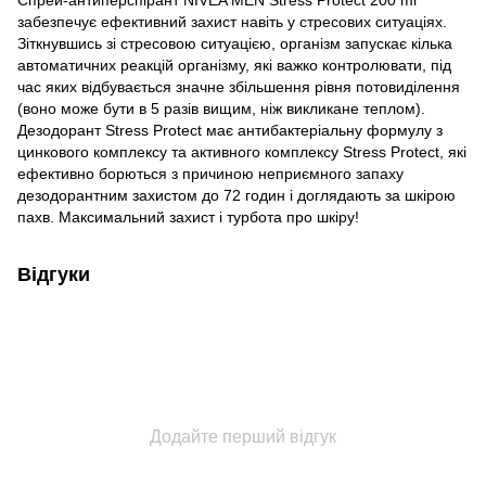
забезпечує ефективний захист навіть у стресових ситуаціях.
Зіткнувшись зі стресовою ситуацією, організм запускає кілька
автоматичних реакцій організму, які важко контролювати, під
час яких відбувається значне збільшення рівня потовиділення
(воно може бути в 5 разів вищим, ніж викликане теплом).
Дезодорант Stress Protect має антибактеріальну формулу з
цинкового комплексу та активного комплексу Stress Protect, які
ефективно борються з причиною неприємного запаху
дезодорантним захистом до 72 годин і доглядають за шкірою
пахв. Максимальний захист і турбота про шкіру!
Відгуки
Додайте перший відгук