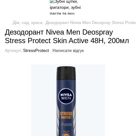
Дім, сад, краса
Дезодорант Nivea Men Deospray Stress Protec
Дезодорант Nivea Men Deospray
Stress Protect Skin Active 48H, 200мл
Артикул:
StressProtect
Написати відгук