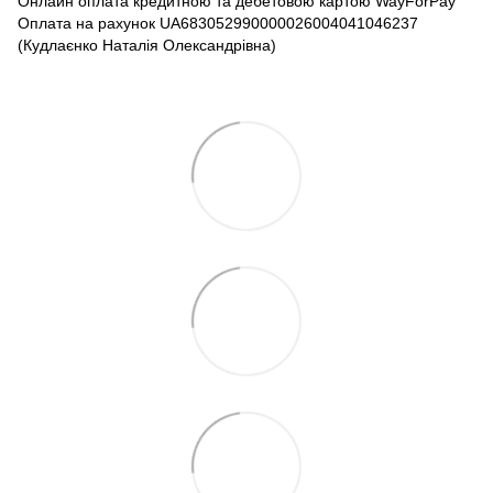
Онлайн оплата кредитною та дебетовою картою WayForPay
Оплата на рахунок UA683052990000026004041046237
(Кудлаєнко Наталія Олександрівна)