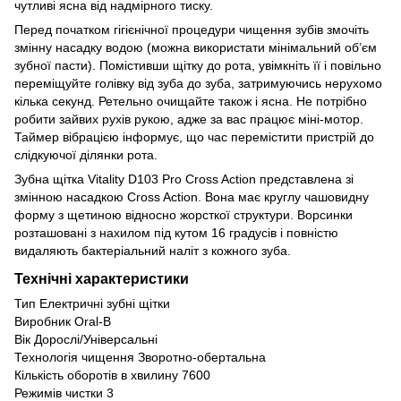
чутливі ясна від надмірного тиску.
Перед початком гігієнічної процедури чищення зубів змочіть
змінну насадку водою (можна використати мінімальний об’єм
зубної пасти). Помістивши щітку до рота, увімкніть її і повільно
переміщуйте голівку від зуба до зуба, затримуючись нерухомо
кілька секунд. Ретельно очищайте також і ясна. Не потрібно
робити зайвих рухів рукою, адже за вас працює міні-мотор.
Таймер вібрацією інформує, що час перемістити пристрій до
слідкуючої ділянки рота.
Зубна щітка Vitality D103 Pro Cross Action представлена зі
змінною насадкою Cross Action. Вона має круглу чашовидну
форму з щетиною відносно жорсткої структури. Ворсинки
розташовані з нахилом під кутом 16 градусів і повністю
видаляють бактеріальний наліт з кожного зуба.
Технічні характеристики
Тип Електричні зубні щітки
Виробник Oral-B
Вік Дорослі/Універсальні
Технологія чищення Зворотно-обертальна
Кількість оборотів в хвилину 7600
Режимів чистки 3