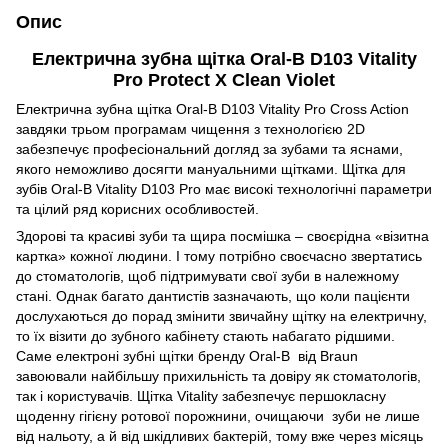
Опис
Електрична зубна щітка Oral-B D103 Vitality
Pro Protect X Clean Violet
Електрична зубна щітка Oral-B D103 Vitality Pro Cross Action
завдяки трьом програмам чищення з технологією 2D
забезпечує професіональний догляд за зубами та яснами,
якого неможливо досягти мануальними щітками. Щітка для
зубів Oral-B Vitality D103 Pro має високі технологічні параметри
та цілий ряд корисних особливостей.
Здорові та красиві зуби та щира посмішка – своєрідна «візитна
картка» кожної людини. І тому потрібно своєчасно звертатись
до стоматологів, щоб підтримувати свої зуби в належному
стані. Однак багато дантистів зазначають, що коли пацієнти
дослухаються до порад змінити звичайну щітку на електричну,
то їх візити до зубного кабінету стають набагато рідшими.
Саме електроні зубні щітки бренду Oral-B від Braun
завоювали найбільшу прихильність та довіру як стоматологів,
так і користувачів. Щітка Vitality забезпечує першокласну
щоденну гігієну ротової порожнини, очищаючи зуби не лише
від нальоту, а й від шкідливих бактерій, тому вже через місяць