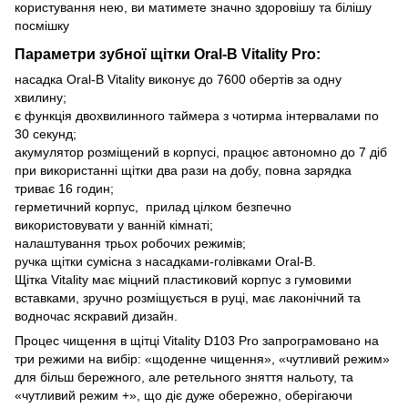
користування нею, ви матимете значно здоровішу та білішу
посмішку
Параметри зубної щітки Oral-B Vitality Pro:
насадка Oral-B Vitality виконує до 7600 обертів за одну
хвилину;
є функція двохвилинного таймера з чотирма інтервалами по
30 секунд;
акумулятор розміщений в корпусі, працює автономно до 7 діб
при використанні щітки два рази на добу, повна зарядка
триває 16 годин;
герметичний корпус, прилад цілком безпечно
використовувати у ванній кімнаті;
налаштування трьох робочих режимів;
ручка щітки сумісна з насадками-голівками Oral-B.
Щітка Vitality має міцний пластиковий корпус з гумовими
вставками, зручно розміщується в руці, має лаконічний та
водночас яскравий дизайн.
Процес чищення в щітці Vitality D103 Pro запрограмовано на
три режими на вибір: «щоденне чищення», «чутливий режим»
для більш бережного, але ретельного зняття нальоту, та
«чутливий режим +», що діє дуже обережно, оберігаючи