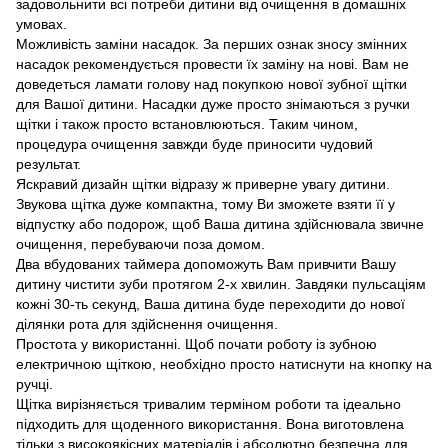
задовольнити всі потреби дитини від очищення в домашніх
умовах.
Можливість заміни насадок. За перших ознак зносу змінних
насадок рекомендується провести їх заміну на нові. Вам не
доведеться ламати голову над покупкою нової зубної щітки
для Вашої дитини. Насадки дуже просто знімаються з ручки
щітки і також просто встановлюються. Таким чином,
процедура очищення завжди буде приносити чудовий
результат.
Яскравий дизайн щітки відразу ж приверне увагу дитини.
Звукова щітка дуже компактна, тому Ви зможете взяти її у
відпустку або подорож, щоб Ваша дитина здійснювала звичне
очищення, перебуваючи поза домом.
Два вбудованих таймера допоможуть Вам привчити Вашу
дитину чистити зуби протягом 2-х хвилин. Завдяки пульсаціям
кожні 30-ть секунд, Ваша дитина буде переходити до нової
ділянки рота для здійснення очищення.
Простота у використанні. Щоб почати роботу із зубною
електричною щіткою, необхідно просто натиснути на кнопку на
ручці.
Щітка вирізняється тривалим терміном роботи та ідеально
підходить для щоденного використання. Вона виготовлена
тільки з високоякісних матеріалів і абсолютно безпечна для