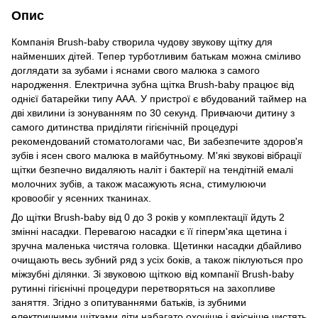
Опис
Компанія Brush-baby створила чудову звукову щітку для
найменших дітей. Тепер турботливим батькам можна сміливо
доглядати за зубами і яснами свого малюка з самого
народження. Електрична зубна щітка Brush-baby працює від
однієї батарейки типу AAA. У пристрої є вбудований таймер на
дві хвилини із зонуванням по 30 секунд. Привчаючи дитину з
самого дитинства приділяти гігієнічній процедурі
рекомендований стоматологами час, Ви забезпечите здоров'я
зубів і ясен свого малюка в майбутньому. М'які звукові вібрації
щітки безпечно видаляють наліт і бактерії на тендітній емалі
молочних зубів, а також масажують ясна, стимулюючи
кровообіг у ясенних тканинах.
До щітки Brush-baby від 0 до 3 років у комплектації йдуть 2
змінні насадки. Перевагою насадки є її гіперм'яка щетина і
зручна маленька чистяча головка. Щетинки насадки дбайливо
очищають весь зубний ряд з усіх боків, а також піклуються про
міжзубні ділянки. Зі звуковою щіткою від компанії Brush-baby
рутинні гігієнічні процедури перетворяться на захопливе
заняття. Згідно з опитуваннями батьків, із зубними
електричними щітками діти набагато охочіше і якісніше чистять