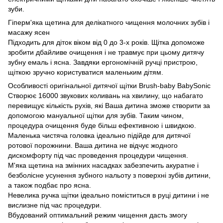
зуби.
Гіперм'яка щетина для делікатного чищення молочних зубів і
масажу ясен
Підходить для діток віком від 0 до 3-х років. Щітка допоможе
зробити дбайливе очищення і не травмує при цьому дитячу
зубну емаль і ясна. Завдяки ергономічній ручці пристрою,
щіткою зручно користуватися маленьким дітям.
Особливості оригінальної дитячої щітки Brush-baby BabySonic
Створює 16000 звукових коливань на хвилину, що набагато
перевищує кількість рухів, які Ваша дитина зможе створити за
допомогою мануальної щітки для зубів. Таким чином,
процедура очищення буде більш ефективною і швидкою.
Маленька чистяча головка ідеально підійде для дитячої
ротової порожнини. Ваша дитина не відчує жодного
дискомфорту під час проведення процедури чищення.
М'яка щетина на змінних насадках забезпечить акуратне і
безболісне усунення зубного нальоту з поверхні зубів дитини,
а також подбає про ясна.
Невелика ручка щітки ідеально поміститься в руці дитини і не
вислизне під час процедури.
Вбудований оптимальний режим чищення дасть змогу