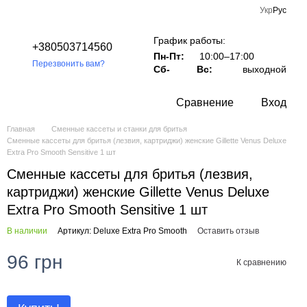
Укр
Рус
График работы:
+380503714560
Пн-Пт:
10:00–17:00
Перезвонить вам?
Сб-
Вс:
выходной
Сравнение
Вход
Главная
Сменные кассеты и станки для бритья
Сменные кассеты для бритья (лезвия, картриджи) женские Gillette Venus Deluxe
Extra Pro Smooth Sensitive 1 шт
Сменные кассеты для бритья (лезвия,
картриджи) женские Gillette Venus Deluxe
Extra Pro Smooth Sensitive 1 шт
В наличии
Артикул: Deluxe Extra Pro Smooth
Оставить отзыв
96 грн
К сравнению