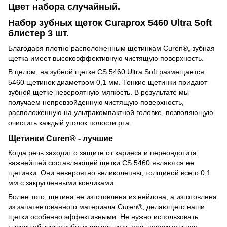
Цвет набора случайный.
Набор зубных щеток Curaprox 5460 Ultra Soft
блистер 3 шт.
Благодаря плотно расположенным щетинкам Curen®, зубная
щетка имеет высокоэффективную чистящую поверхность.
В целом, на зубной щетке CS 5460 Ultra Soft размещается
5460 щетинок диаметром 0,1 мм. Тонкие щетинки придают
зубной щетке невероятную мягкость. В результате мы
получаем непревзойденную чистящую поверхность,
расположенную на ультракомпактной головке, позволяющую
очистить каждый уголок полости рта.
Щетинки Curen® - лучшие
Когда речь заходит о защите от кариеса и переондотита,
важнейшей составляющей щетки CS 5460 являются ее
щетинки. Они невероятно великолепны, толщиной всего 0,1
мм с закругленными кончиками.
Более того, щетина не изготовлена из нейлона, а изготовлена
из запатентованного материала Curen®, делающего наши
щетки особенно эффективными. Не нужно использовать
тысячу обычных зубных щеток, ведь есть поразительная