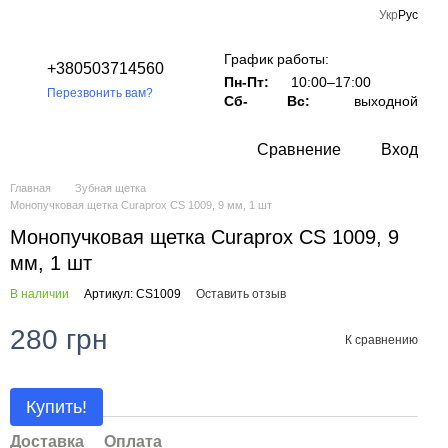
Укр
Рус
График работы:
+380503714560
Пн-Пт:
10:00–17:00
Перезвонить вам?
Сб-
Вс:
выходной
Сравнение
Вход
Главная
Зубная щетка
Монопучковая щетка Curaprox CS 1009, 9 мм, 1 шт
Монопучковая щетка Curaprox CS 1009, 9
мм, 1 шт
В наличии
Артикул: CS1009
Оставить отзыв
280 грн
К сравнению
Купить!
Доставка
Оплата