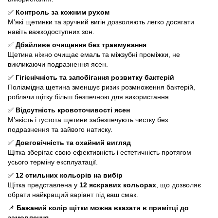
✅
Контроль за кожним рухом
М’які щетинки та зручний вигін дозволяють легко досягати
навіть важкодоступних зон.
✅
Дбайливе очищення без травмування
Щетина ніжно очищає емаль та міжзубні проміжки, не
викликаючи подразнення ясен.
✅
Гігієнічність та запобігання розвитку бактерій
Поліамідна щетина зменшує ризик розмноження бактерій,
роблячи щітку більш безпечною для використання.
✅
Відсутність кровоточивості ясен
М'якість і густота щетини забезпечують чистку без
подразнення та зайвого натиску.
✅
Довговічність та охайний вигляд
Щітка зберігає свою ефективність і естетичність протягом
усього терміну експлуатації.
✅
12 стильних кольорів на вибір
Щітка представлена у
12 яскравих кольорах
, що дозволяє
обрати найкращий варіант під ваш смак.
📌
Бажаний колір щітки можна вказати в примітці до
замовлення.