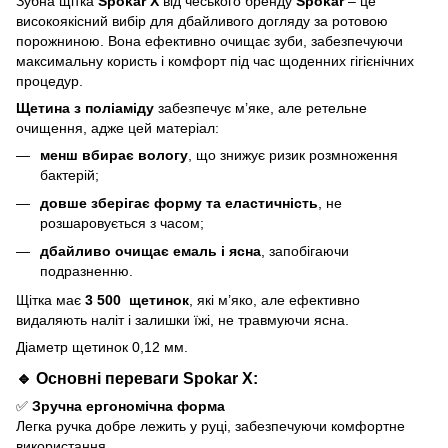
Зубна щітка
Spokar X
від чеського бренду
Spokar
– це
високоякісний вибір для дбайливого догляду за ротовою
порожниною. Вона ефективно очищає зуби, забезпечуючи
максимальну користь і комфорт під час щоденних гігієнічних
процедур.
Щетина з поліаміду
забезпечує м’яке, але ретельне
очищення, адже цей матеріал:
менш вбирає вологу
, що знижує ризик розмноження
бактерій;
довше зберігає форму та еластичність
, не
розшаровується з часом;
дбайливо очищає емаль і ясна
, запобігаючи
подразненню.
Щітка має
3 500 щетинок
, які м’яко, але ефективно
видаляють наліт і залишки їжі, не травмуючи ясна.
Діаметр щетинок 0,12 мм.
🔹 Основні переваги Spokar X:
✅
Зручна ергономічна форма
Легка ручка добре лежить у руці, забезпечуючи комфортне
використання.