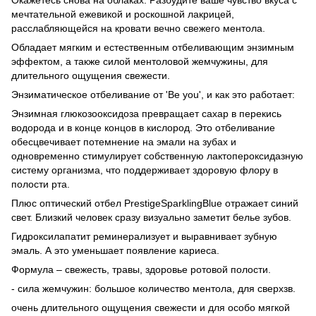
мечтательной ежевикой и роскошной лакрицей,
расслабляющейся на кровати вечно свежего ментола.
Обладает мягким и естественным отбеливающим энзимным
эффектом, а также силой ментоловой жемчужины, для
длительного ощущения свежести.
Энзиматическое отбеливание от 'Be you', и как это работает:
Энзимная глюкозооксидоза превращает сахар в перекись
водорода и в конце концов в кислород. Это отбеливание
обесцвечивает потемнение на эмали на зубах и
одновременно стимулирует собственную лактопероксидазную
систему организма, что поддерживает здоровую флору в
полости рта.
Плюс оптический отбел PrestigeSparklingBlue отражает синий
свет. Близкий человек сразу визуально заметит белье зубов.
Гидроксилапатит реминерализует и выравнивает зубную
эмаль. А это уменьшает появление кариеса.
Формула – свежесть, травы, здоровье ротовой полости.
- сила жемчужин: большое количество ментола, для сверхзв.
очень длительного ощущения свежести и для особо мягкой