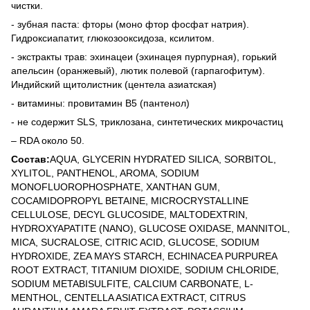
чистки.
- зубная паста: фторы (моно фтор фосфат натрия).
Гидроксиапатит, глюкозооксидоза, ксилитом.
- экстракты трав: эхинацеи (эхинацея пурпурная), горький
апельсин (оранжевый), лютик полевой (гарпагофитум).
Индийский щитолистник (центела азиатская)
- витамины: провитамин B5 (пантенол)
- не содержит SLS, триклозана, синтетических микрочастиц
– RDA около 50.
Состав:
AQUA, GLYCERIN HYDRATED SILICA, SORBITOL,
XYLITOL, PANTHENOL, AROMA, SODIUM
MONOFLUOROPHOSPHATE, XANTHAN GUM,
COCAMIDOPROPYL BETAINE, MICROCRYSTALLINE
CELLULOSE, DECYL GLUCOSIDE, MALTODEXTRIN,
HYDROXYAPATITE (NANO), GLUCOSE OXIDASE, MANNITOL,
MICA, SUCRALOSE, CITRIC ACID, GLUCOSE, SODIUM
HYDROXIDE, ZEA MAYS STARCH, ECHINACEA PURPUREA
ROOT EXTRACT, TITANIUM DIOXIDE, SODIUM CHLORIDE,
SODIUM METABISULFITE, CALCIUM CARBONATE, L-
MENTHOL, CENTELLA ASIATICA EXTRACT, CITRUS