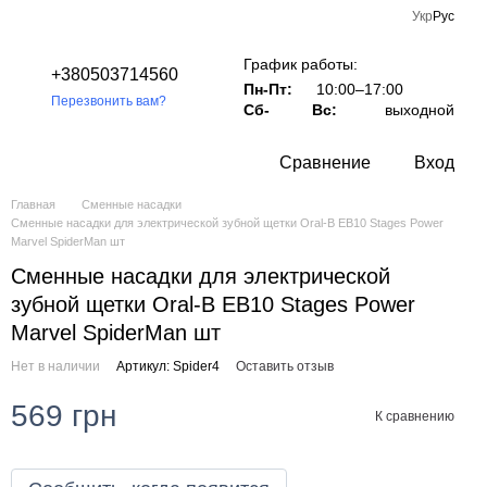
Укр
Рус
График работы:
+380503714560
Пн-Пт:
10:00–17:00
Перезвонить вам?
Сб-
Вс:
выходной
Сравнение
Вход
Главная
Сменные насадки
Сменные насадки для электрической зубной щетки Oral-B EB10 Stages Power
Marvel SpiderMan шт
Сменные насадки для электрической
зубной щетки Oral-B EB10 Stages Power
Marvel SpiderMan шт
Нет в наличии
Артикул: Spider4
Оставить отзыв
569 грн
К сравнению