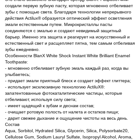
создали первую зубную пасту, которая мгновенно отбеливает
зубы с помощью света. Благодаря технологии непрерывного
действия Actilux® образуется оптический эффект осветления
эмали естественным путем. Микрокристаллы пасты
соединяются с эмалью и создают невидимый защитный
барьер. Именно эта защита и реагирует на искусственный и
естественный свет и расщепляет пятна, тем самым отбеливая
зубы ежедневно.
Особенности BlanX White Shock Instant White Brilliant Enamel
Toothpaste:
- мгновенно отбеливает зубную эмаль каждый раз, когда вы
улыбаетесь;
- придает эмали приятный блеск и создает эффект глиттера;
- использует эксклюзивную технологию ActiluX®:
запатентованные фотокаталитические частицы, которые
отбеливают, используя силу света;
- имеет щадящий к зубам и деснам состав;
- очищает ротовую полость от налета и остатков пищи;
- дарит свежее дыхание и ощущение чистоты на весь день.
Состав
Aqua, Sorbitol, Hydrated Silica, Glycerin, Silica, Polysorbate20,
Cellulose Gum, Sodium Lauryl Sulfate, Isopropyl Alcohol, Aroma,