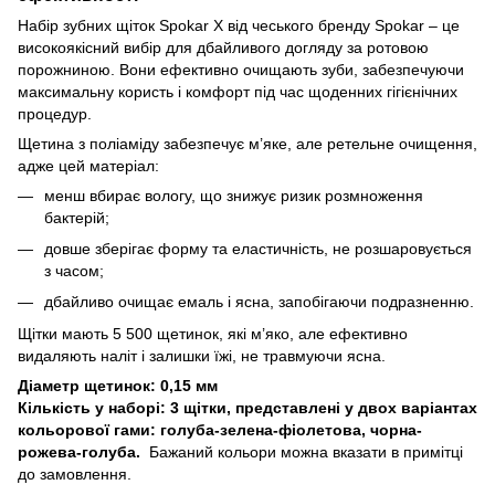
Набір зубних щіток Spokar X від чеського бренду Spokar – це
високоякісний вибір для дбайливого догляду за ротовою
порожниною. Вони ефективно очищають зуби, забезпечуючи
максимальну користь і комфорт під час щоденних гігієнічних
процедур.
Щетина з поліаміду забезпечує м’яке, але ретельне очищення,
адже цей матеріал:
менш вбирає вологу, що знижує ризик розмноження
бактерій;
довше зберігає форму та еластичність, не розшаровується
з часом;
дбайливо очищає емаль і ясна, запобігаючи подразненню.
Щітки мають 5 500 щетинок, які м’яко, але ефективно
видаляють наліт і залишки їжі, не травмуючи ясна.
Діаметр щетинок: 0,15 мм
Кількість у наборі: 3 щітки, представлені у двох варіантах
кольорової гами: голуба-зелена-фіолетова, чорна-
рожева-голуба.
Бажаний кольори можна вказати в примітці
до замовлення.