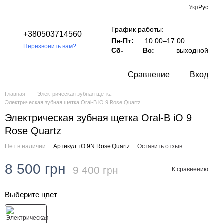
Укр
Рус
График работы:
+380503714560
Пн-Пт:
10:00–17:00
Перезвонить вам?
Сб-
Вс:
выходной
Сравнение
Вход
Главная
Электрическая зубная щетка
Электрическая зубная щетка Oral-B iO 9 Rose Quartz
Электрическая зубная щетка Oral-B iO 9
Rose Quartz
Нет в наличии
Артикул: iO 9N Rose Quartz
Оставить отзыв
8 500 грн
9 400 грн
К сравнению
Выберите цвет