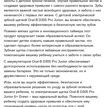
заботы о детской зубной гигиене, обучая правильной чистке и
создавая здоровые привычки с самого раннего возраста. Зубы
являются важной частью всеобщего здоровья, и забота о них
начинается с первых лет жизни. С детской электрической
зубной щеткой Oral-B D305 Pro Junior, вы можете обеспечить
вашему ребенку эффективную и безопасную чистку зубов.
Помимо мягких щетин и инновационного таймера этот
продукт предлагает также образовательный аспект. Он
помогает детям освоить навыки правильной чистки, что
сделает процесс более интересным и образовательным.
Зубная щетка становится забавным инструментом,
помогающим вашему ребенку учиться о заботе о своих зубах.
С аккумулятором Oral-B D305 Pro Junior обеспечивает
долгосрочное использование без необходимости частой
замены батареек. Это не только экономически, но и
дружественно к окружающей среде.
Итак, если вы ищете эффективное, безопасное и
образовательное решение по уходу за зубной гигиеной
вашего ребенка, то электрическая щетка Oral-B D305 Pro
Junior 6+ Green – ваш идеальный выбор. Помогите вашему
ребенку создать здоровые привычки и обеспечьте ему
улучшенный уровень ухода за полостью рта с этой